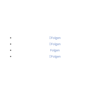
Folgen
Folgen
Folgen
Folgen
Senator Executive Search Partners
Martin-Kollar-Str. 10
81829 München
Telefon:
+49 (0)89 41 41 97 77
E-Mail:
info@senator-partners.de